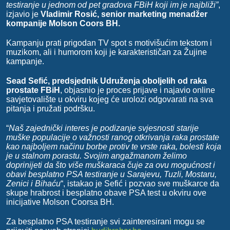
testiranje u jednom od pet gradova FBiH koji im je najbliži”
,
izjavio je
Vladimir Rosić, senior marketing menadžer
kompanije Molson Coors BH.
Kampanju prati prigodan TV spot s motivišućim tekstom i
muzikom, ali i humorom koji je karakterističan za Žujine
kampanje.
Sead Sefić, predsjednik Udruženja oboljelih od raka
prostate FBiH
, objasnio je proces prijave i najavio online
savjetovalište u okviru kojeg će urolozi odgovarati na sva
pitanja i pružati podršku.
“
Naš zajednički interes je podizanje svjesnosti starije
muške populacije o važnosti ranog otkrivanja raka prostate
kao najboljem načinu borbe protiv te vrste raka, bolesti koja
je u stalnom porastu. Svojim angažmanom želimo
doprinijeti da što više muškaraca čuje za ovu mogućnost i
obavi besplatno PSA testiranje u Sarajevu, Tuzli, Mostaru,
Zenici i Bihaću
“, istakao je Sefić i pozvao sve muškarce da
skupe hrabrost i besplatno obave PSA test u okviru ove
inicijative Molson Coorsa BH.
Za besplatno PSA testiranje svi zainteresirani mogu se