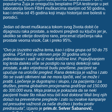
popularna Žuja je omogućila besplatno PSA testiranje u pet
laboratorija širom FBiH muškarcima starijim od 50 godina,
kao i onima od 45 godina koji imaju historijat ove bolesti u
porodici.
Jedan od devet muškaraca tokom svog života dobit će
dijagnozu raka prostate, a redovni pregledi su ključni jer je,
ukoliko se otkrije dovoljno rano, procenat izlječenja raka
prostate veoma visok, čak i preko 95%.
“Ovo je izuzetno važna tema, kao i ciljna grupa od 50 do 75
godina. PSA test je otkriven prije 30 godina vrlo je
jednostavan i vadi se iz male količine krvi. Pojavljivanjem
tog testa daleko više se postiglo na ranoj detekciji raka
prostate, a ako vrijednosti budu povišene, pacijent se
upućuje na urološki pregled. Rana detekcija je važna i zato
što se svaki otkriveni rak ne mora liječiti, već se može i
pratiti. Liječenje je dugotrajno i skupo, i za pacijenta i za
društvo, prema globalnim procjenama godišnje od 150.000
do 300.000 eura. Moja praksa je pokazala da se neki
pacijenti hvale što nikad nisu bili kod doktora! Mali broj njih
dolazi na preventivne preglede i zato su ovakve kampanje
od presudne važnosti za naše društvo i borbu protiv
predrasuda”,
izjavio je
prim.dr. Selver Šabanović,