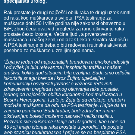
specijalista urolog.
Rak prostate je drugi najčešći oblik raka te drugi uzrok smrti
od raka kod muškaraca u svijetu. PSA testiranje za
muškarce dobi 50 i više godina nije zakonski obavezno u
BiH, zbog čega ovaj vid pregleda za rano otkrivanje raka
prostate često izostaje. Većina ljudi, a prvenstveno
muškaraca u našoj zemlji odlazak ljekaru smatra slabošću.
A PSA testiranje bi trebalo biti redovna i rutinska aktivnost,
posebno za muškarce u zrelijim godinama.
“Žuja je jedan od najpoznatijih brendova u pivskoj industriji
i oduvijek je bila relevantna i inspiraciju tražila u našem
društvu, koliko god situacija bila ozbiljna. Sada smo odlučili
iskoristiti snagu brenda i kroz Žujinu upečatljivu
komunikaciju osvijestiti javnost o važnosti redovnih
zdravstvenih pregleda i ranog otkrivanja raka prostate,
jednog od najčešćih oblika karcinoma kod muškaraca u
Bosni i Hercegovini. I zato je Žuja tu da edukuje, ohrabri i
motiviše muškarce da odu na PSA testiranje. Hajde da im
zajedno poručimo ‘Budi hrabar, budi zdrav’ jer ranim
otkrivanjem bolesti možemo napraviti veliku razliku.
Pozivam sve muškarce starije od 50 godina, kao i one od
45 koji imaju istorijat raka prostate u porodici, da posjete
web stranicu budihrabar.ba i prijave se na besplatno PSA