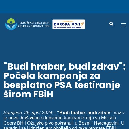
Skip
Search
Tog
to
me
content
"Budi hrabar, budi zdrav":
Počela kampanja za
besplatno PSA testiranje
širom FBiH
Sarajevo, 26. april 2024
–
“Budi hrabar, budi zdrav”
naziv
je nove društveno odgovorne kampanje koju su Molson
Coors BH i Ožujsko pivo pokrenuli u Bosni i Hercegovini. U
saradnji sa Udruženjem oboljelih od raka prostate FBiH,